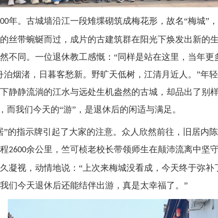
年。古城墙沿江一段雉堞砌筑成梅花形，故名“梅城”
00
的丝带蜿蜒而过，成片的古建筑群在阳光下焕发出新的
然不同。一位退休教工感慨：“同样是站在这里，当年更
舟泊烟渚，日暮客愁新。野旷天低树，江清月近人。”年
下静静流淌的江水与远处生机盎然的古城，却品出了别样
奈，而我们今天的“游”，是退休后的闲适与满足。
居”的指示牌引起了大家的注意。众人欣然前往，旧居内
程
余公里，竺可桢老校长带领师生在颠沛流离中坚
2600
久凝视，动情地说：“上次来梅城没看成，今天终于弥补
我们今天退休后还能结伴出游，真是太幸福了。”