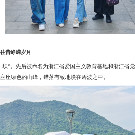
忆往昔峥嵘岁月
一坝”。先后被命名为浙江省爱国主义教育基地和浙江省
座座绿色的山峰，错落有致地浸在碧波之中。