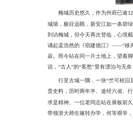
梅城历史悠久，作为州府已逾
12
城墙，极目远眺，新安江如一条碧绿
到访梅城，但今天再次登临，心境截
诵起孟浩然的《宿建德江》——“移
寂。而今站在同一片土地上，望着脚
说，“古人”的“客愁”里有漂泊与无
行至古城一隅，一块“竺可桢旧
贵史料，历时两年半、途经六省、行
求是精神。一位老同志站在展板前久
带领浙大师生辗转办学，何等艰辛，