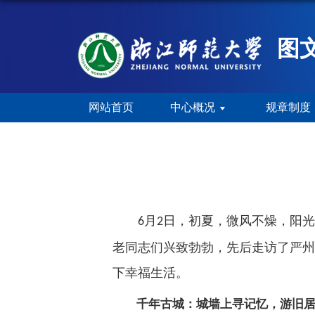
图
网站首页
中心概况
规章制度
月
日，初夏，微风不燥，阳光
6
2
老同志们兴致勃勃，先后走访了严州
下幸福生活。
千年古城：城墙上寻记忆，游旧